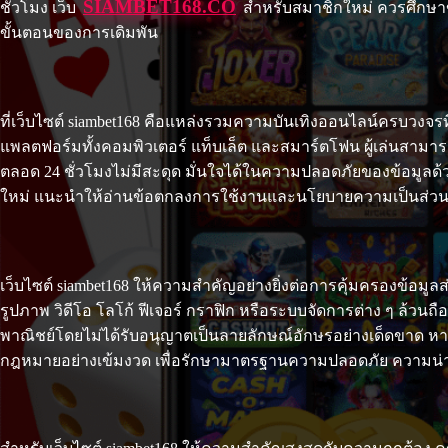
SIAMBET168.CO
ชั่วโมง เว็บ
สำหรับสมาชิกใหม่ ควรศึกษ
ขั้นตอนของการเดิมพัน
ที่เว็บไซต์ siambet168 คือแหล่งรวมความบันเทิงออนไลน์ครบวงจ
แพลตฟอร์มทั้งคอมพิวเตอร์ แท็บเล็ต และสมาร์ตโฟน ผู้เล่นสามาร
ตลอด 24 ชั่วโมงไม่มีสะดุด มั่นใจได้ในความปลอดภัยของข้อมูล
ใหม่ แนะนำให้อ่านข้อตกลงการใช้งานและนโยบายความเป็นส่วนตัว
เว็บไซต์ siambet168 ให้ความสำคัญอย่างยิ่งต่อการคุ้มครองข้อมู
รูปภาพ วิดีโอ โลโก้ ฟีเจอร์ กราฟิก หรือระบบจัดการต่าง ๆ ล้ว
พาณิชย์โดยไม่ได้รับอนุญาตเป็นลายลักษณ์อักษรอย่างเด็ดขาด หาก
กฎหมายอย่างเข้มงวด เพื่อรักษามาตรฐานความปลอดภัย ความน่าเช