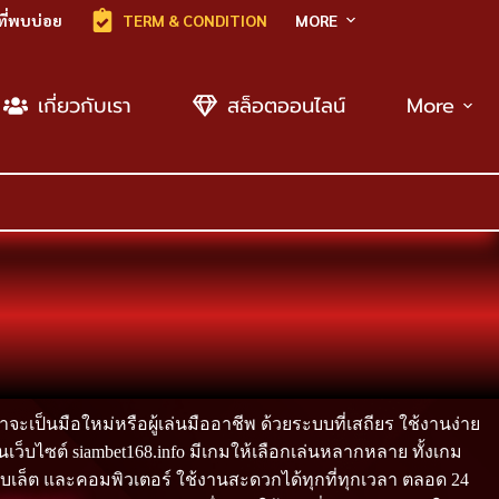
ี่พบบ่อย
TERM & CONDITION
MORE
เกี่ยวกับเรา
สล็อตออนไลน์
More
จะเป็นมือใหม่หรือผู้เล่นมืออาชีพ ด้วยระบบที่เสถียร ใช้งานง่าย
บไซต์ siambet168.info มีเกมให้เลือกเล่นหลากหลาย ทั้งเกม
็บเล็ต และคอมพิวเตอร์ ใช้งานสะดวกได้ทุกที่ทุกเวลา ตลอด 24